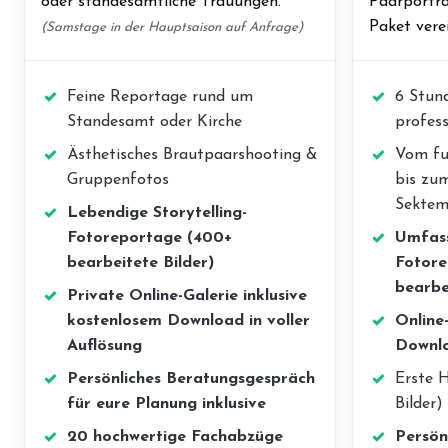
oder standesamtliche Trauungen.
Paarportra
Paket verei
(Samstage in der Hauptsaison auf Anfrage)
Feine Reportage rund um
6 Stund
Standesamt oder Kirche
profess
Ästhetisches Brautpaarshooting &
Vom fu
Gruppenfotos
bis zu
Sekte
Lebendige Storytelling-
Fotoreportage (400+
Umfass
bearbeitete Bilder)
Fotore
bearbe
Private Online-Galerie inklusive
kostenlosem Download in voller
Online
Auflösung
Downlo
Persönliches Beratungsgespräch
Erste H
für eure Planung inklusive
Bilder)
20 hochwertige Fachabzüge
Persön