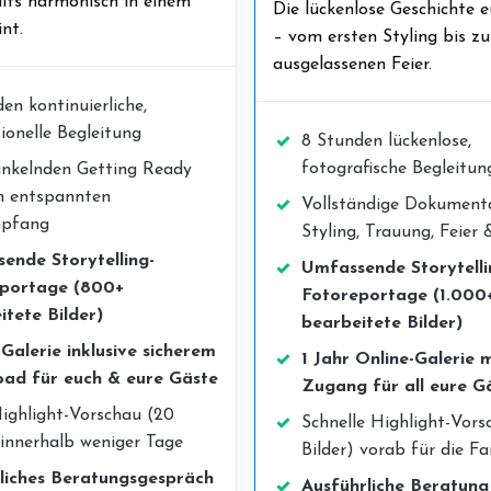
its harmonisch in einem
Die lückenlose Geschichte 
nt.
– vom ersten Styling bis zu
ausgelassenen Feier.
en kontinuierliche,
ionelle Begleitung
8 Stunden lückenlose,
fotografische Begleitun
nkelnden Getting Ready
m entspannten
Vollständige Dokumenta
mpfang
Styling, Trauung, Feier 
ende Storytelling-
Umfassende Storytelli
portage (800+
Fotoreportage (1.000
itete Bilder)
bearbeitete Bilder)
-Galerie inklusive sicherem
1 Jahr Online-Galerie 
ad für euch & eure Gäste
Zugang für all eure G
ighlight-Vorschau (20
Schnelle Highlight-Vors
 innerhalb weniger Tage
Bilder) vorab für die Fa
liches Beratungsgespräch
Ausführliche Beratung