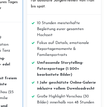
für absolute Sorgenfreiheit von früh
eures Tages
bis spät.
r
10 Stunden meisterhafte
Begleitung eurer gesamten
Hochzeit
g
Fokus auf Details, emotionale
tion:
Reportagemomente &
& Tanz
Familienportraits
ng-
Umfassende Storytelling-
+ edel
Fotoreportage (1.200+
bearbeitete Bilder)
mit freiem
1 Jahr geschützte Online-Galerie
äste
inklusive vollem Downloadrecht
chau (25
Große Highlight-Vorschau (30
milie
Bilder) innerhalb von 48 Stunden
 und